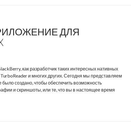
и
я
ж
л
в
е
о
е
н
ж
р
и
ПРИЛОЖЕНИЕ ДЛЯ
е
с
й
н
и
в
X
и
я
B
й
R
l
д
e
a
л
a
c
lackBerry, как разработчик таких интересных нативных
я
d
k
A, TurboReader и многих других. Сегодня мы представляем
B
O
B
е было создано, чтобы обеспечить возможность
l
u
e
фии и скриншоты, или те, что вы в настоящее время
a
t
r
c
v
r
k
2
y
B
.
W
e
0
o
r
д
r