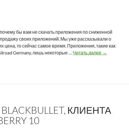
а
р
в
е
о
с
з
н
о почему бы вам не скачать приложения по сниженной
м
ы
спродажу своих приложений. Мы уже рассказывали о
о
х
их цена, то сейчас самое время. Приложения, такие как
ж
и
П
Railroad Germany, лишь некоторые …
Читать далее
→
н
г
а
о
р
с
с
и
х
т
п
а
ь
р
л
з
и
ь
а
л
н
г
о
BLACKBULLET, КЛИЕНТА
а
р
ж
я
у
BERRY 10
е
р
з
н
а