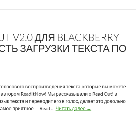
е
о
д
р
л
и
а
н
г
T V2.0 ДЛЯ BLACKBERRY
т
а
е
ТЬ ЗАГРУЗКИ ТЕКСТА ПО
ю
р
т
е
п
с
а
н
к
ы
е
х
голосового воспроизведения текста, которые вы можете
т
и
r, автором ReadItNow! Мы рассказывали о Read Out! в
ы
г
ык текста и переводит его в голос, делает это довольно
п
р
Н
 самое приятное — Read …
Читать далее
→
р
и
о
и
п
в
л
р
а
о