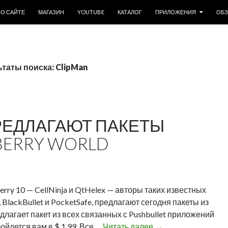
ОДЕРЖИМОМУ
О САЙТЕ
МАГАЗИН
YOUTUBE
КАТАЛОГ
ПРИЛОЖЕНИЯ
ОБ
таты поиска: ClipMan
ПРЕДЛАГАЮТ ПАКЕТЫ
BERRY WORLD
ry 10 — CellNinja и QtHelex — авторы таких известных
 BlackBullet и PocketSafe, предлагают сегодня пакеты из
длагает пакет из всех связанных с Pushbullet приложений
C
бойдется вам в $ 1,99. Все …
Читать далее
→