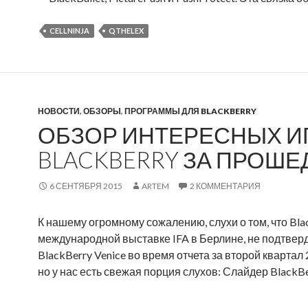
CELLNINJA
QTHELEX
НОВОСТИ
,
ОБЗОРЫ
,
ПРОГРАММЫ ДЛЯ BLACKBERRY
ОБЗОР ИНТЕРЕСНЫХ И
BLACKBERRY ЗА ПРОШ
6 СЕНТЯБРЯ 2015
ARTEM
2 КОММЕНТАРИЯ
К нашему огромному сожалению, слухи о том, что Bla
международной выставке IFA в Берлине, не подтверд
BlackBerry Venice во время отчета за второй квартал
но у нас есть свежая порция слухов: Слайдер BlackB