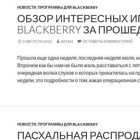
r
НОВОСТИ
,
ПРОГРАММЫ ДЛЯ BLACKBERRY
e
ОБЗОР ИНТЕРЕСНЫХ И
P
u
BLACKBERRY ЗА ПРОШ
s
h
3 АВГУСТА 2015
ARTEM
ОСТАВИТЬ КОММЕНТАРИЙ
н
о
Прошла еще одна неделя, последняя неделя июля, нас
в
Впрочем как бы нам не было жаль расставаться с лет
о
очередная волна слухов о которых прокатилась на 
е
недели, это подробности о том, какая операционная 
п
р
и
л
о
ж
НОВОСТИ
,
ПРОГРАММЫ ДЛЯ BLACKBERRY
е
ПАСХАЛЬНАЯ РАСПРОД
н