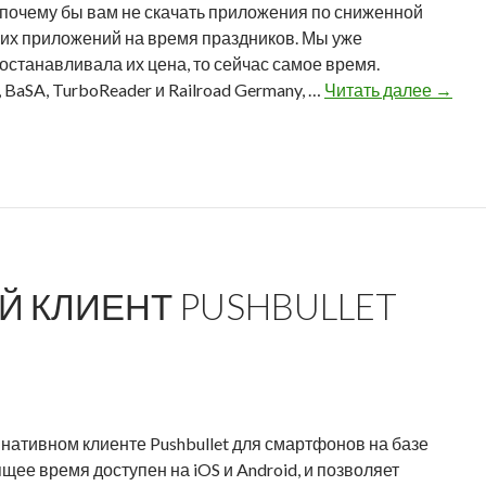
о
о почему бы вам не скачать приложения по сниженной
о
и
т
оих приложений на время праздников. Мы уже
ш
я
Q
 останавливала их цена, то сейчас самое время.
е
B
t
Р
, BaSA, TurboReader и Railroad Germany, …
Читать далее
→
д
l
H
о
ш
a
e
ж
у
c
l
д
ю
k
e
е
н
B
x
с
е
u
т
д
l
в
е
l
Й КЛИЕНТ PUSHBULLET
е
л
e
н
ю
t
с
,
к
к
а
л
я
и
: нативном клиенте Pushbullet для смартфонов на базе
р
е
оящее время доступен на iOS и Android, и позволяет
а