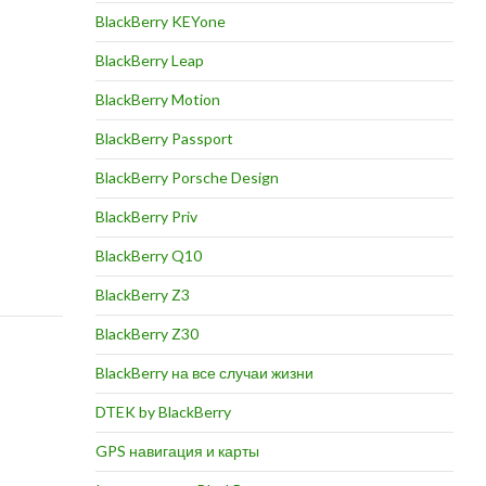
BlackBerry KEYone
BlackBerry Leap
BlackBerry Motion
BlackBerry Passport
BlackBerry Porsche Design
BlackBerry Priv
BlackBerry Q10
BlackBerry Z3
BlackBerry Z30
BlackBerry на все случаи жизни
DTEK by BlackBerry
GPS навигация и карты