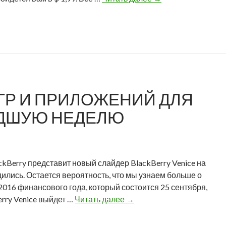
e
l
l
N
i
n
j
ГР И ПРИЛОЖЕНИЙ ДЛЯ
a
и
ЕДШУЮ НЕДЕЛЮ
Q
t
H
e
ckBerry представит новый слайдер BlackBerry Venice на
l
ились. Остается вероятность, что мы узнаем больше о
e
 2016 финансового года, который состоится 25 сентября,
x
О
erry Venice выйдет …
Читать далее
→
п
б
р
з