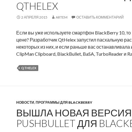
QTHELEX
и
е
д
2 АПРЕЛЯ 2015
ARTEM
ОСТАВИТЬ КОММЕНТАРИЙ
л
я
Если вы уже используете смартфон BlackBerry 10, т
B
цене? Разработчик QtHelex запустил пасхальную ра
l
некоторых из них, и если раньше вас останавливала 
a
ClipMan Clipboard, BlackBullet, BaSA, TurboReader и 
c
k
QTHELEX
B
e
r
r
y
НОВОСТИ
,
ПРОГРАММЫ ДЛЯ BLACKBERRY
о
ВЫШЛА НОВАЯ ВЕРСИЯ 
т
PUSHBULLET ДЛЯ BLACK
Q
t