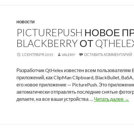
НОВОСТИ
PICTUREPUSH НОВОЕ 
BLACKBERRY ОТ QTHELE
1 СЕНТЯБРЯ 2015
VALERIY
ОСТАВИТЬ КОММЕНТАРИЙ
Разработчик QtHelex известен всем пользователям B
приложений, как ClipMan Clipboard, BlackBullet, BaS
его новое приложение — PicturePush. Это приложени
автоматически отправлять последние снятые фотогра
P
делаете, на все ваши устройства …
Читать далее
→
i
c
t
u