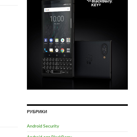
РУБРИКИ
Android Security
Android для BlackBerry