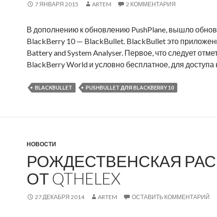
7 ЯНВАРЯ 2015
ARTEM
2 КОММЕНТАРИЯ
H
e
В дополнению к обновлению PushPlane, вышло обновл
l
BlackBerry 10 — BlackBullet. BlackBullet это приложе
e
Battery and System Analyser. Первое, что следует отм
x
BlackBerry World и условно бесплатное, для доступа
BLACKBULLET
PUSHBULLET ДЛЯ BLACKBERRY 10
НОВОСТИ
РОЖДЕСТВЕНСКАЯ РА
ОТ QTHELEX
27 ДЕКАБРЯ 2014
ARTEM
ОСТАВИТЬ КОММЕНТАРИЙ