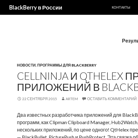
ПЕРЕЙТИ К С
BlackBerry в России
КОНТАКТЫ
Резуль
НОВОСТИ
,
ПРОГРАММЫ ДЛЯ BLACKBERRY
CELLNINJA И QTHELEX 
ПРИЛОЖЕНИЙ В BLACK
22 СЕНТЯБРЯ 2015
ARTEM
ОСТАВИТЬ КОММЕНТАРИЙ
Два известных разработчика приложений для BlackBer
программ, как Clipman Clipboard Manager, Hub2Watch,
нескольких приложений, по цене одного! QtHelex пре
— BlackBullet, PicturePush и PushProtect. Эта связка о