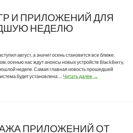
r
л
l
y
я
d
ГР И ПРИЛОЖЕНИЙ ДЛЯ
з
B
а
ЕДШУЮ НЕДЕЛЮ
l
п
a
р
c
о
k
ш
B
тупил август, а значит осень становится все ближе.
е
e
ом, осенью нас ждут анонсы новых устройств BlackBerry,
д
r
прошлой неделе. Самая главная новость прошедшей
ш
r
О
система будет установлена …
Читать далее
→
у
y
б
ю
п
з
н
о
о
е
л
р
д
у
и
е
ч
н
л
и
АЖА ПРИЛОЖЕНИЙ ОТ
т
ю
л
е