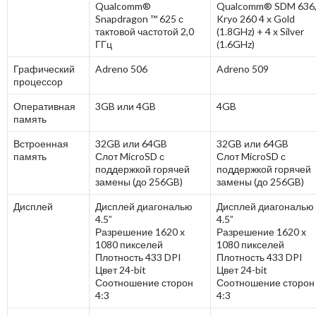
Qualcomm®
Qualcomm® SDM 636
Snapdragon ™ 625 с
Kryo 260 4 x Gold
тактовой частотой 2,0
(1.8GHz) + 4 x Silver
ГГц
(1.6GHz)
Графический
Adreno 506
Adreno 509
процессор
Оперативная
3GB или 4GB
4GB
память
Встроенная
32GB или 64GB
32GB или 64GB
память
Слот MicroSD с
Слот MicroSD с
поддержкой горячей
поддержкой горячей
замены (до 256GB)
замены (до 256GB)
Дисплей
Дисплей диагональю
Дисплей диагональю
4.5”
4.5”
Разрешение 1620 x
Разрешение 1620 x
1080 пикселей
1080 пикселей
Плотность 433 DPI
Плотность 433 DPI
Цвет 24-bit
Цвет 24-bit
Соотношение сторон
Соотношение сторон
4:3
4:3