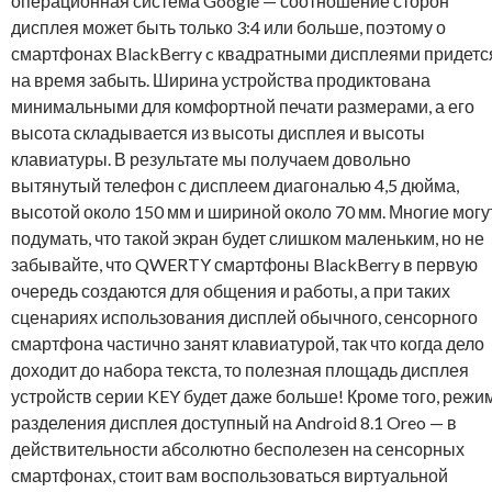
операционная система Google — соотношение сторон
дисплея может быть только 3:4 или больше, поэтому о
смартфонах BlackBerry c квадратными дисплеями придетс
на время забыть. Ширина устройства продиктована
минимальными для комфортной печати размерами, а его
высота складывается из высоты дисплея и высоты
клавиатуры. В результате мы получаем довольно
вытянутый телефон с дисплеем диагональю 4,5 дюйма,
высотой около 150 мм и шириной около 70 мм. Многие могу
подумать, что такой экран будет слишком маленьким, но не
забывайте, что QWERTY смартфоны BlackBerry в первую
очередь создаются для общения и работы, а при таких
сценариях использования дисплей обычного, сенсорного
смартфона частично занят клавиатурой, так что когда дело
доходит до набора текста, то полезная площадь дисплея
устройств серии KEY будет даже больше! Кроме того, режи
разделения дисплея доступный на Android 8.1 Oreo — в
действительности абсолютно бесполезен на сенсорных
смартфонах, стоит вам воспользоваться виртуальной