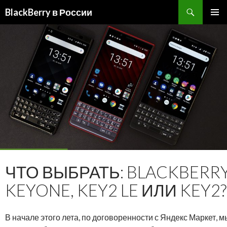
BlackBerry в России
ПЕРЕЙТИ
ОСНОВ
К
МЕНЮ
СОДЕРЖИМОМУ
ЧТО ВЫБРАТЬ: BLACKBERR
KEYONE, KEY2 LE ИЛИ KEY2?
В начале этого лета, по договоренности с Яндекс Маркет, м