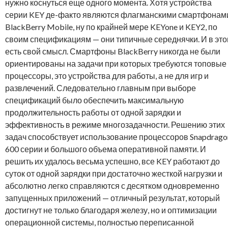
нужно коснуться еще одного момента. Хотя устройства
серии KEY де-факто являются флагманскими смартфонам
BlackBerry Mobile, ну по крайней мере KEYone и KEY2, по
своим спецификациям — они типичные середнячки. И в эт
есть свой смысл. Смартфоны BlackBerry никогда не были
ориентированы на задачи при которых требуются топовые
процессоры, это устройства для работы, а не для игр и
развлечений. Следовательно главным при выборе
спецификаций было обеспечить максимальную
продолжительность работы от одной зарядки и
эффективность в режиме многозадачности. Решению этих
задач способствует использование процессоров Snapdrago
600 серии и большого объема оперативной памяти. И
решить их удалось весьма успешно, все KEY работают до
суток от одной зарядки при достаточно жесткой нагрузки и
абсолютно легко справляются с десятком одновременно
запущенных приложений — отличный результат, который
достигнут не только благодаря железу, но и оптимизации
операционной системы, полностью переписанной