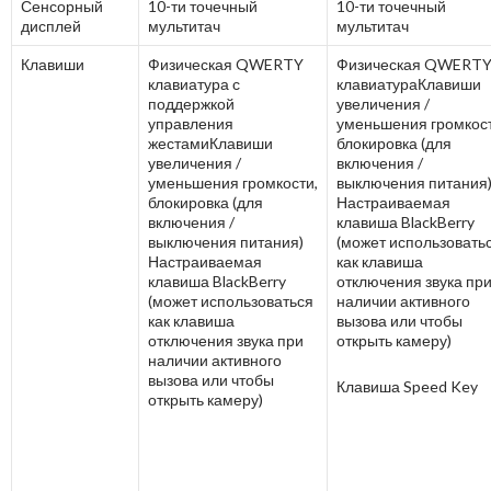
Сенсорный
10-ти точечный
10-ти точечный
дисплей
мультитач
мультитач
Клавиши
Физическая QWERTY
Физическая QWERT
клавиатура с
клавиатураКлавиши
поддержкой
увеличения /
управления
уменьшения громкост
жестамиКлавиши
блокировка (для
увеличения /
включения /
уменьшения громкости,
выключения питания
блокировка (для
Настраиваемая
включения /
клавиша BlackBerry
выключения питания)
(может использовать
Настраиваемая
как клавиша
клавиша BlackBerry
отключения звука пр
(может использоваться
наличии активного
как клавиша
вызова или чтобы
отключения звука при
открыть камеру)
наличии активного
вызова или чтобы
Клавиша Speed Key
открыть камеру)