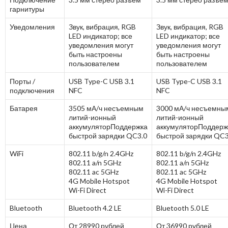
гарнитуры
Уведомления
Звук, вибрация, RGB
Звук, вибрация, RGB
LED индикатор; все
LED индикатор; все
уведомления могут
уведомления могут
быть настроены
быть настроены
пользователем
пользователем
Порты /
USB Type-C USB 3.1
USB Type-C USB 3.1
подключения
NFC
NFC
Батарея
3505 мА/ч несъемным
3000 мА/ч несъемны
литий-ионный
литий-ионный
аккумуляторПоддержка
аккумуляторПоддерж
быстрой зарядки QC3.0
быстрой зарядки QC3
WiFi
802.11 b/g/n 2.4GHz
802.11 b/g/n 2.4GHz
802.11 a/n 5GHz
802.11 a/n 5GHz
802.11 ac 5GHz
802.11 ac 5GHz
4G Mobile Hotspot
4G Mobile Hotspot
Wi-Fi Direct
Wi-Fi Direct
Bluetooth
Bluetooth 4.2 LE
Bluetooth 5.0 LE
Цена
От 28990 рублей
От 36990 рублей