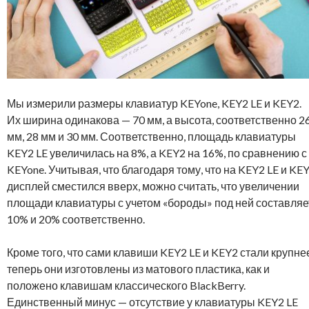
Мы измерили размеры клавиатур KEYone, KEY2 LE и KEY2.
Их ширина одинакова — 70 мм, а высота, соответственно 2
мм, 28 мм и 30 мм. Соответственно, площадь клавиатуры
KEY2 LE увеличилась на 8%, а KEY2 на 16%, по сравнению с
KEYone. Учитывая, что благодаря тому, что на KEY2 LE и KE
дисплей сместился вверх, можно считать, что увеличении
площади клавиатуры с учетом «бороды» под ней составляе
10% и 20% соответственно.
Кроме того, что сами клавиши KEY2 LE и KEY2 стали крупне
теперь они изготовлены из матового пластика, как и
положено клавишам классического BlackBerry.
Единственный минус — отсутствие у клавиатуры KEY2 LE