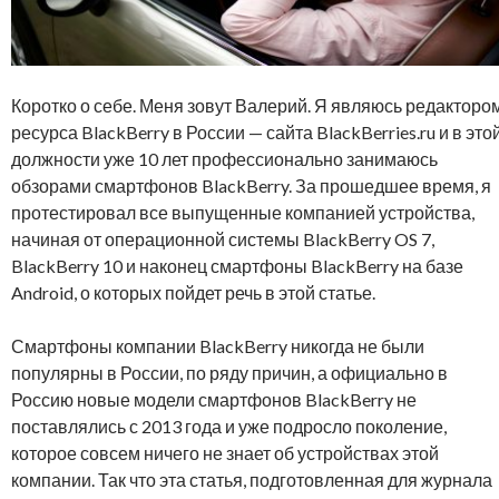
Коротко о себе. Меня зовут Валерий. Я являюсь редакторо
ресурса BlackBerry в России — сайта BlackBerries.ru и в это
должности уже 10 лет профессионально занимаюсь
обзорами смартфонов BlackBerry. За прошедшее время, я
протестировал все выпущенные компанией устройства,
начиная от операционной системы BlackBerry OS 7,
BlackBerry 10 и наконец смартфоны BlackBerry на базе
Android, о которых пойдет речь в этой статье.
Смартфоны компании BlackBerry никогда не были
популярны в России, по ряду причин, а официально в
Россию новые модели смартфонов BlackBerry не
поставлялись с 2013 года и уже подросло поколение,
которое совсем ничего не знает об устройствах этой
компании. Так что эта статья, подготовленная для журнала