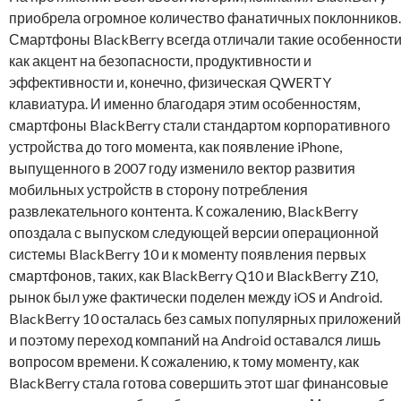
приобрела огромное количество фанатичных поклонников.
Смартфоны BlackBerry всегда отличали такие особенности
как акцент на безопасности, продуктивности и
эффективности и, конечно, физическая QWERTY
клавиатура. И именно благодаря этим особенностям,
смартфоны BlackBerry стали стандартом корпоративного
устройства до того момента, как появление iPhone,
выпущенного в 2007 году изменило вектор развития
мобильных устройств в сторону потребления
развлекательного контента. К сожалению, BlackBerry
опоздала с выпуском следующей версии операционной
системы BlackBerry 10 и к моменту появления первых
смартфонов, таких, как BlackBerry Q10 и BlackBerry Z10,
рынок был уже фактически поделен между iOS и Android.
BlackBerry 10 осталась без самых популярных приложений
и поэтому переход компаний на Android оставался лишь
вопросом времени. К сожалению, к тому моменту, как
BlackBerry стала готова совершить этот шаг финансовые