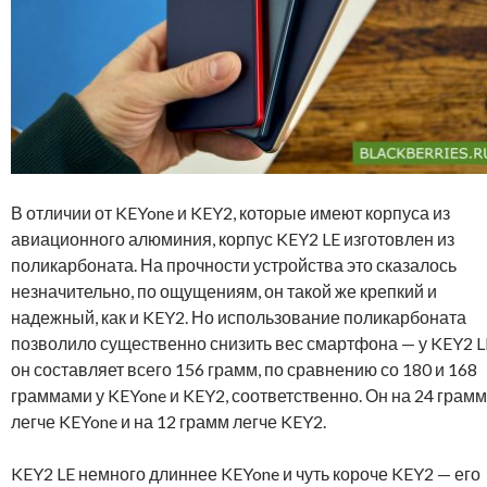
В отличии от KEYone и KEY2, которые имеют корпуса из
авиационного алюминия, корпус KEY2 LE изготовлен из
поликарбоната. На прочности устройства это сказалось
незначительно, по ощущениям, он такой же крепкий и
надежный, как и KEY2. Но использование поликарбоната
позволило существенно снизить вес смартфона — у KEY2 L
он составляет всего 156 грамм, по сравнению со 180 и 168
граммами у KEYone и KEY2, соответственно. Он на 24 грам
легче KEYone и на 12 грамм легче KEY2.
KEY2 LE немного длиннее KEYone и чуть короче KEY2 — его