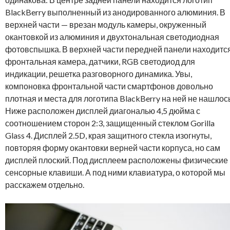
BlackBerry выполненный из анодированного алюминия. В
верхней части — врезан модуль камеры, окруженный
окантовкой из алюминия и двухтональная светодиодная
фотовспышка. В верхней части передней панели находитс
фронтальная камера, датчики, RGB светодиод для
индикации, решетка разговорного динамика. Увы,
компоновка фронтальной части смартфонов довольно
плотная и места для логотипа BlackBerry на ней не нашлось
Ниже расположен дисплей диагональю 4,5 дюйма с
соотношением сторон 2:3, защищенный стеклом Gorilla
Glass 4. Дисплей 2.5D, края защитного стекла изогнуты,
повторяя форму окантовки верней части корпуса, но сам
дисплей плоский. Под дисплеем расположены физические
сенсорные клавиши. А под ними клавиатура, о которой мы
расскажем отдельно.