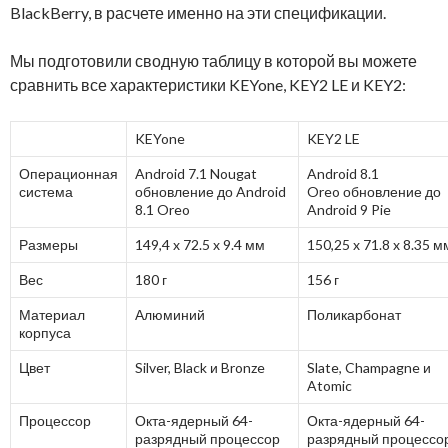
BlackBerry, в расчете именно на эти спецификации.
Мы подготовили сводную таблицу в которой вы можете
сравнить все характеристики KEYone, KEY2 LE и KEY2:
KEYone
KEY2 LE
Операционная
Android 7.1 Nougat
Android 8.1
система
обновление до Android
Oreo обновление до
8.1 Oreo
Android 9 Pie
Размеры
149,4 x 72.5 x 9.4 мм
150,25 x 71.8 x 8.35 м
Вес
180 г
156 г
Материал
Алюминий
Поликарбонат
корпуса
Цвет
Silver, Black и Bronze
Slate, Champagne и
Atomic
Процессор
Окта-ядерный 64-
Окта-ядерный 64-
разрядный процессор
разрядный процессо