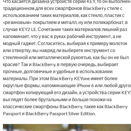
Что касается дизайна устройств серии KEY, то он выполнен
традиционном для всех смартфонов BlackBerry стиле с
использованием таких материалов, как стекло, пластик с
«резиновым» покрытием и металл, ну или поликарбонат, в
случае KEY2 LE. Сочетание таких материалов лишний раз
напоминает, что у вас в руках рабочий инструмент, а не
модный гаджет. Согласитесь, выбирая к примеру молоток
или отвертку, вы навряд ли выберете инструмент со
стеклянной или металлической рукоятью, как бы он не был
красив? Так и BlackBerry, в первую очередь, выбирает
прочные, долговечные и удобные в использовании
материалы. При этом BlackBerry KEYone имеет более
округлые формы, напоминающие iPhone 6 или любой друго
смартфон копирующий его дизайн, а устройства серии KEY
выглядят более брутальными и больше похожи на
классические смартфоны BlackBerry, такие как BlackBerry
Passport и BlackBerry Passport Silver Edition.