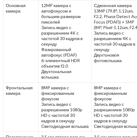
Основная
12MP камера с
Сдвоенная камера
камера
автофокусом и
13MP (79.8°, 1.12um,
большим размером
F2.2, Phase Detect Au
пикселей
Focus (PDAF)) + 5MP
Запись видео с
(84°, Pixel-1.12um, F2.
разрешением 4K с
Запись видео с
частотой 30 кадров в
разрешением 4K с
секунду
частотой 30 кадров в
Фазированный
секунду
автофокус (PDAF)
Двухтоновоя
6-элементный HDR
фотовспышка
объектив f2.0
Двухтональная
вспышка
Фронтальная
8MP камера с
8MP камера с
камера
фиксированным
фиксированным
фокусом
фокусом
Запись видео с
Запись видео с
разрешением 1080p
разрешением 1080p
HD с частотой 30
HD с частотой 30
кадров в секунду
кадров в секунду
Светодиодная вспышка
Светодиодная вспыш
Подключение
3.5 мм стерео разъем
3.5 мм стерео разъе