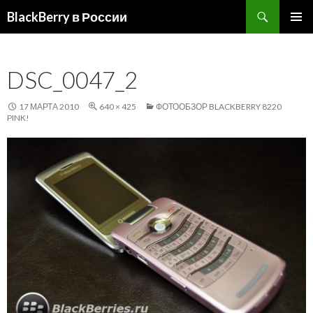
Поиск
BlackBerry в России
ПЕРЕЙТИ
ОСНОВ
К
МЕНЮ
СОДЕРЖИМОМУ
DSC_0047_2
17 МАРТА 2010
640 × 425
ФОТООБЗОР BLACKBERRY 8220
PINK!