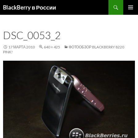
Поиск
BlackBerry в России
ПЕРЕЙТИ
ОСНОВ
К
МЕНЮ
СОДЕРЖИМОМУ
DSC_0053_2
17 МАРТА 2010
640 × 425
ФОТООБЗОР BLACKBERRY 8220
PINK!