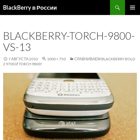
Поиск
BlackBerry в России
ПЕРЕЙТИ
ОСНОВ
К
МЕНЮ
СОДЕРЖИМОМУ
BLACKBERRY-TORCH-9800-
VS-13
7 АВГУСТА 2010
1000 × 750
СРАВНИВАЕМ BLACKBERRY BOLD
2 9700 И TORCH 9800!