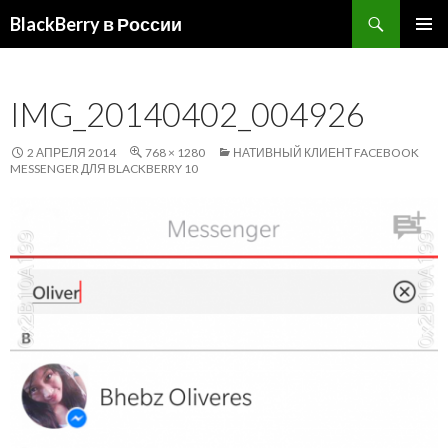
Поиск
BlackBerry в России
ПЕРЕЙТИ
ОСНОВ
К
МЕНЮ
СОДЕРЖИМОМУ
IMG_20140402_004926
2 АПРЕЛЯ 2014
768 × 1280
НАТИВНЫЙ КЛИЕНТ FACEBOOK
MESSENGER ДЛЯ BLACKBERRY 10