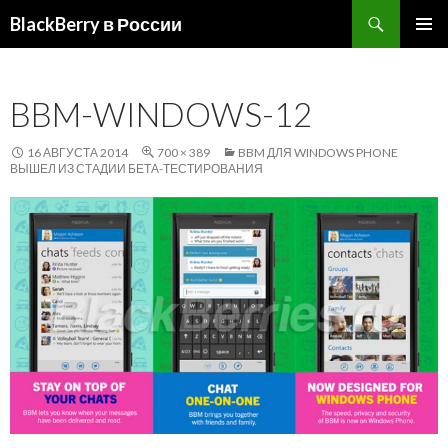
Поиск
BlackBerry в России
ПЕРЕЙТИ
ОСНОВ
К
МЕНЮ
СОДЕРЖИМОМУ
BBM-WINDOWS-12
16 АВГУСТА 2014
700 × 389
BBM ДЛЯ WINDOWS PHONE
ВЫШЕЛ ИЗ СТАДИИ БЕТА-ТЕСТИРОВАНИЯ