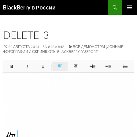
Поиск
BlackBerry в России
ПЕРЕЙТИ
ОСНОВ
К
МЕНЮ
СОДЕРЖИМОМУ
DELETE_3
22 АВГУСТА 2014
842 × 842
ВСЕ ДЕМОНСТРАЦИОННЫЕ
ФОТОГРАФИИ И СКРИНШОТЫ BLACKBERRY PASSPORT