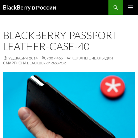
Поиск
BlackBerry в России
ПЕРЕЙТИ
ОСНОВ
К
МЕНЮ
СОДЕРЖИМОМУ
BLACKBERRY-PASSPORT-
LEATHER-CASE-40
9 ДЕКАБРЯ 2014
700 × 465
КОЖАНЫЕ ЧЕХЛЫ ДЛЯ
СМАРТФОНА BLACKBERRY PASSPORT