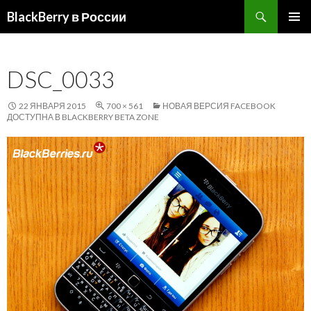
Поиск
BlackBerry в России
ПЕРЕЙТИ
ОСНОВ
К
МЕНЮ
СОДЕРЖИМОМУ
DSC_0033
22 ЯНВАРЯ 2015
700 × 561
НОВАЯ ВЕРСИЯ FACEBOOK
ДОСТУПНА В BLACKBERRY BETA ZONE