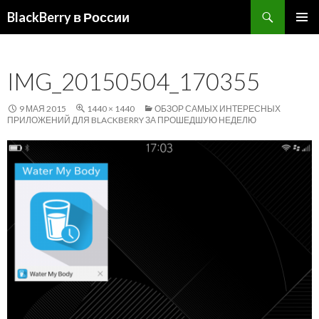
Поиск
BlackBerry в России
ПЕРЕЙТИ
ОСНОВ
К
МЕНЮ
СОДЕРЖИМОМУ
IMG_20150504_170355
9 МАЯ 2015
1440 × 1440
ОБЗОР САМЫХ ИНТЕРЕСНЫХ
ПРИЛОЖЕНИЙ ДЛЯ BLACKBERRY ЗА ПРОШЕДШУЮ НЕДЕЛЮ