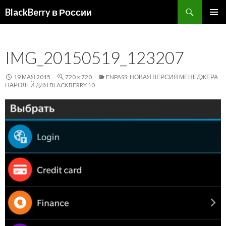
Поиск
BlackBerry в России
ПЕРЕЙТИ
ОСНОВ
К
МЕНЮ
СОДЕРЖИМОМУ
IMG_20150519_123207
19 МАЯ 2015
720 × 720
ENPASS: НОВАЯ ВЕРСИЯ МЕНЕДЖЕРА
ПАРОЛЕЙ ДЛЯ BLACKBERRY 10