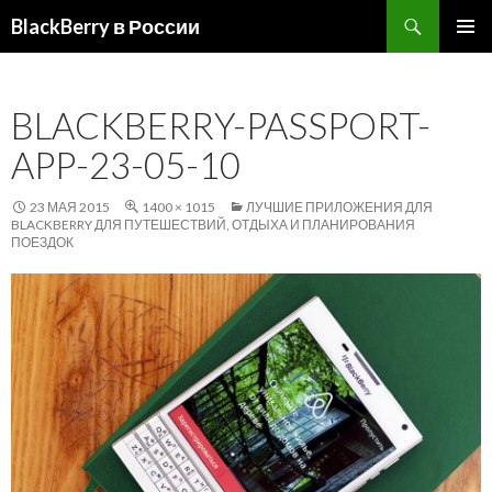
Поиск
BlackBerry в России
ПЕРЕЙТИ
ОСНОВ
К
МЕНЮ
СОДЕРЖИМОМУ
BLACKBERRY-PASSPORT-
APP-23-05-10
23 МАЯ 2015
1400 × 1015
ЛУЧШИЕ ПРИЛОЖЕНИЯ ДЛЯ
BLACKBERRY ДЛЯ ПУТЕШЕСТВИЙ, ОТДЫХА И ПЛАНИРОВАНИЯ
ПОЕЗДОК