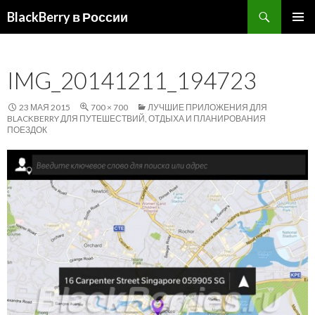
Поиск
BlackBerry в России
ПЕРЕЙТИ
ОСНОВ
К
МЕНЮ
СОДЕРЖИМОМУ
IMG_20141211_194723
23 МАЯ 2015
700 × 700
ЛУЧШИЕ ПРИЛОЖЕНИЯ ДЛЯ
BLACKBERRY ДЛЯ ПУТЕШЕСТВИЙ, ОТДЫХА И ПЛАНИРОВАНИЯ
ПОЕЗДОК