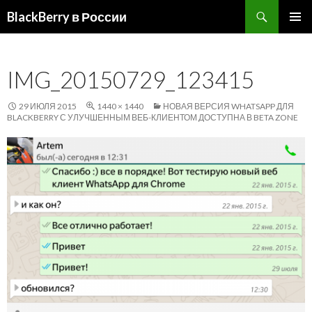
Поиск
BlackBerry в России
ПЕРЕЙТИ
ОСНОВ
К
МЕНЮ
СОДЕРЖИМОМУ
IMG_20150729_123415
29 ИЮЛЯ 2015
1440 × 1440
НОВАЯ ВЕРСИЯ WHATSAPP ДЛЯ
BLACKBERRY С УЛУЧШЕННЫМ ВЕБ-КЛИЕНТОМ ДОСТУПНА В BETA ZONE