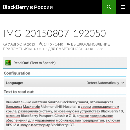
Поиск
BlackBerry в России
ПЕРЕЙТИ
ОСНОВ
К
МЕНЮ
СОДЕРЖИМОМУ
IMG_20150807_192050
7 АВГУСТА 2015
1440 × 1440
ВЫШЛО ОБНОВЛЕНИЕ
ПРИЛОЖЕНИЯ READ OUT! ДЛЯ СМАРТФОНОВ BLACKBERRY