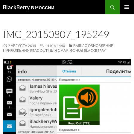
Поиск
BlackBerry в России
ПЕРЕЙТИ
ОСНОВ
К
МЕНЮ
СОДЕРЖИМОМУ
IMG_20150807_195249
7 АВГУСТА 2015
1440 × 1440
ВЫШЛО ОБНОВЛЕНИЕ
ПРИЛОЖЕНИЯ READ OUT! ДЛЯ СМАРТФОНОВ BLACKBERRY