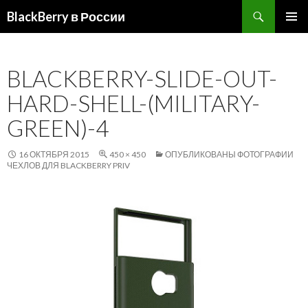
Поиск
BlackBerry в России
ПЕРЕЙТИ
ОСНОВ
К
МЕНЮ
СОДЕРЖИМОМУ
BLACKBERRY-SLIDE-OUT-
HARD-SHELL-(MILITARY-
GREEN)-4
16 ОКТЯБРЯ 2015
450 × 450
ОПУБЛИКОВАНЫ ФОТОГРАФИИ
ЧЕХЛОВ ДЛЯ BLACKBERRY PRIV