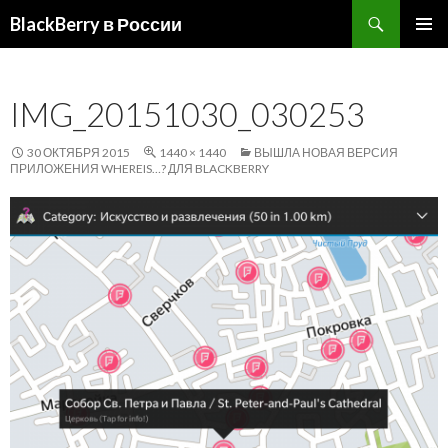
Поиск
BlackBerry в России
ПЕРЕЙТИ
ОСНОВ
К
МЕНЮ
СОДЕРЖИМОМУ
IMG_20151030_030253
30 ОКТЯБРЯ 2015
1440 × 1440
ВЫШЛА НОВАЯ ВЕРСИЯ
ПРИЛОЖЕНИЯ WHEREIS…? ДЛЯ BLACKBERRY