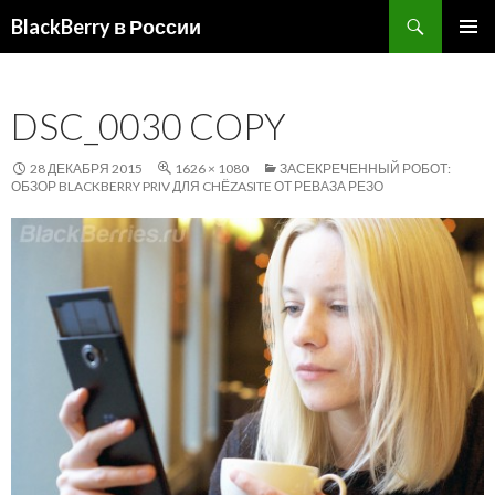
Поиск
BlackBerry в России
ПЕРЕЙТИ
ОСНОВ
К
МЕНЮ
СОДЕРЖИМОМУ
DSC_0030 COPY
28 ДЕКАБРЯ 2015
1626 × 1080
ЗАСЕКРЕЧЕННЫЙ РОБОТ:
ОБЗОР BLACKBERRY PRIV ДЛЯ CHЁZASITE ОТ РЕВАЗА РЕЗО