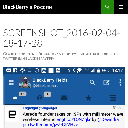
Поиск
BlackBerry в России
ПЕРЕЙТИ
ОСНОВ
К
МЕНЮ
СОДЕРЖИМОМУ
SCREENSHOT_2016-02-04-
18-17-28
4 ФЕВРАЛЯ 2016
1440 × 2560
ЛУЧШИЕ ANDROID КЛИЕНТЫ
TWITTER ДЛЯ BLACKBERRY PRIV