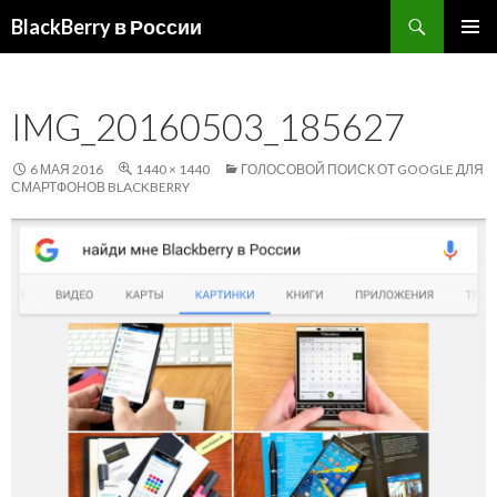
Поиск
BlackBerry в России
ПЕРЕЙТИ
ОСНОВ
К
МЕНЮ
СОДЕРЖИМОМУ
IMG_20160503_185627
6 МАЯ 2016
1440 × 1440
ГОЛОСОВОЙ ПОИСК ОТ GOOGLE ДЛЯ
СМАРТФОНОВ BLACKBERRY