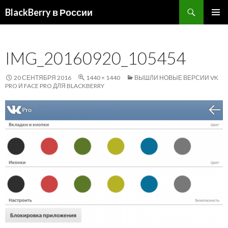
Поиск
BlackBerry в России
ПЕРЕЙТИ
ОСНОВ
К
МЕНЮ
СОДЕРЖИМОМУ
IMG_20160920_105454
20 СЕНТЯБРЯ 2016
1440 × 1440
ВЫШЛИ НОВЫЕ ВЕРСИИ VK
PRO И FACE PRO ДЛЯ BLACKBERRY