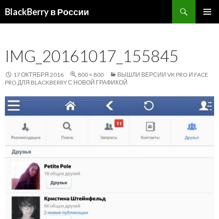
Поиск
BlackBerry в России
ПЕРЕЙТИ
ОСНОВ
К
МЕНЮ
СОДЕРЖИМОМУ
IMG_20161017_155845
17 ОКТЯБРЯ 2016
800 × 800
ВЫШЛИ ВЕРСИИ VK PRO И FACE
PRO ДЛЯ BLACKBERRY С НОВОЙ ГРАФИКОЙ