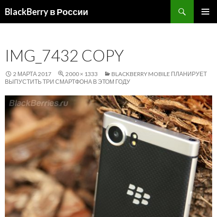
Поиск
BlackBerry в России
ПЕРЕЙТИ
ОСНОВ
К
МЕНЮ
СОДЕРЖИМОМУ
IMG_7432 COPY
2 МАРТА 2017
2000 × 1333
BLACKBERRY MOBILE ПЛАНИРУЕТ
ВЫПУСТИТЬ ТРИ СМАРТФОНА В ЭТОМ ГОДУ