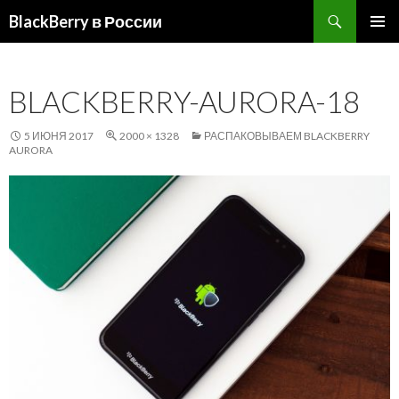
Поиск
BlackBerry в России
ПЕРЕЙТИ
ОСНОВ
К
МЕНЮ
СОДЕРЖИМОМУ
BLACKBERRY-AURORA-18
5 ИЮНЯ 2017
2000 × 1328
РАСПАКОВЫВАЕМ BLACKBERRY
AURORA