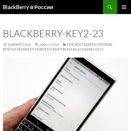
Поиск
BlackBerry в России
ПЕРЕЙТИ
ОСНОВ
К
МЕНЮ
СОДЕРЖИМОМУ
BLACKBERRY-KEY2-23
8 ИЮНЯ 2018
2000 × 1334
ПРЕЗЕНТАЦИЯ И ПЕРВЫЕ
ВПЕЧАТЛЕНИЯ ОТ НОВОГО СМАРТФОНА BLACKBERRY KEY2