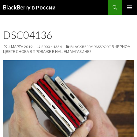
Поиск
BlackBerry в России
ПЕРЕЙТИ
ОСНОВ
К
МЕНЮ
СОДЕРЖИМОМУ
DSC04136
4 МАРТА 2019
2000 × 1334
BLACKBERRY PASSPORT В ЧЕРНОМ
ЦВЕТЕ СНОВА В ПРОДАЖЕ В НАШЕМ МАГАЗИНЕ!