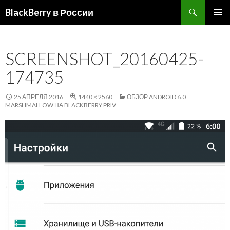
Поиск
BlackBerry в России
ПЕРЕЙТИ
ОСНОВ
К
МЕНЮ
СОДЕРЖИМОМУ
SCREENSHOT_20160425-
174735
25 АПРЕЛЯ 2016
1440 × 2560
ОБЗОР ANDROID 6.0
MARSHMALLOW НА BLACKBERRY PRIV