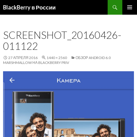
Поиск
BlackBerry в России
ПЕРЕЙТИ
ОСНОВ
К
МЕНЮ
СОДЕРЖИМОМУ
SCREENSHOT_20160426-
011122
27 АПРЕЛЯ 2016
1440 × 2560
ОБЗОР ANDROID 6.0
MARSHMALLOW НА BLACKBERRY PRIV