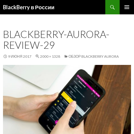
Поиск
BlackBerry в России
ПЕРЕЙТИ
ОСНОВ
К
МЕНЮ
СОДЕРЖИМОМУ
BLACKBERRY-AURORA-
REVIEW-29
9 ИЮНЯ 2017
2000 × 1328
ОБЗОР BLACKBERRY AURORA