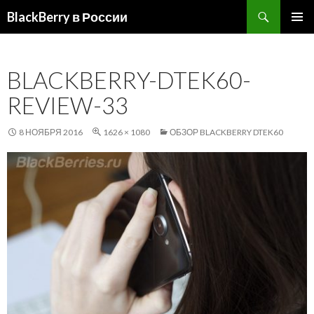
Поиск
BlackBerry в России
ПЕРЕЙТИ
ОСНОВ
К
МЕНЮ
СОДЕРЖИМОМУ
BLACKBERRY-DTEK60-
REVIEW-33
8 НОЯБРЯ 2016
1626 × 1080
ОБЗОР BLACKBERRY DTEK60