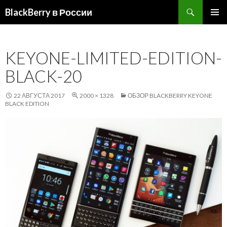
Поиск
BlackBerry в России
ПЕРЕЙТИ
ОСНОВ
К
МЕНЮ
СОДЕРЖИМОМУ
KEYONE-LIMITED-EDITION-
BLACK-20
22 АВГУСТА 2017
2000 × 1328
ОБЗОР BLACKBERRY KEYONE
BLACK EDITION