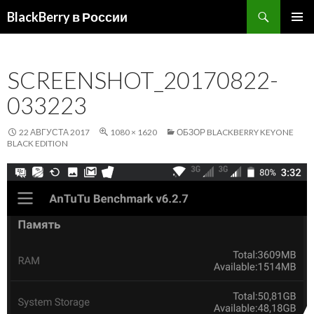
Поиск
BlackBerry в России
ПЕРЕЙТИ
ОСНОВ
К
МЕНЮ
СОДЕРЖИМОМУ
SCREENSHOT_20170822-
033223
22 АВГУСТА 2017
1080 × 1620
ОБЗОР BLACKBERRY KEYONE
BLACK EDITION