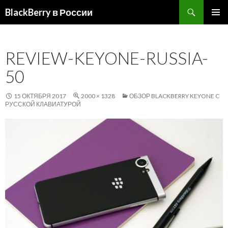
Поиск
BlackBerry в России
ПЕРЕЙТИ
ОСНОВ
К
МЕНЮ
СОДЕРЖИМОМУ
REVIEW-KEYONE-RUSSIA-
50
15 ОКТЯБРЯ 2017
2000 × 1328
ОБЗОР BLACKBERRY KEYONE C
РУССКОЙ КЛАВИАТУРОЙ