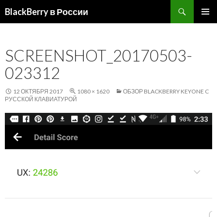
Поиск
BlackBerry в России
ПЕРЕЙТИ
ОСНОВ
К
МЕНЮ
СОДЕРЖИМОМУ
SCREENSHOT_20170503-
023312
12 ОКТЯБРЯ 2017
1080 × 1620
ОБЗОР BLACKBERRY KEYONE C
РУССКОЙ КЛАВИАТУРОЙ