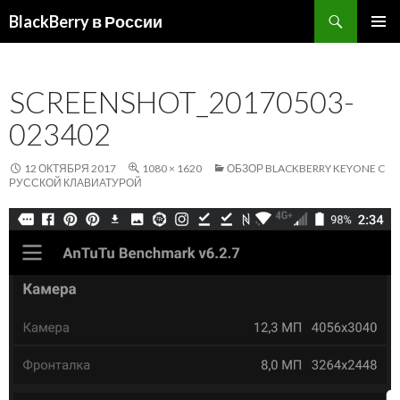
Поиск
BlackBerry в России
ПЕРЕЙТИ
ОСНОВ
К
МЕНЮ
СОДЕРЖИМОМУ
SCREENSHOT_20170503-
023402
12 ОКТЯБРЯ 2017
1080 × 1620
ОБЗОР BLACKBERRY KEYONE C
РУССКОЙ КЛАВИАТУРОЙ