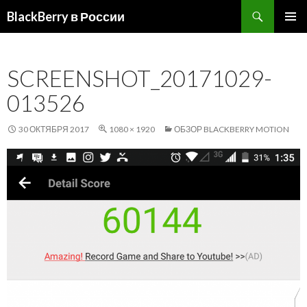
Поиск
BlackBerry в России
ПЕРЕЙТИ
ОСНОВ
К
МЕНЮ
СОДЕРЖИМОМУ
SCREENSHOT_20171029-
013526
30 ОКТЯБРЯ 2017
1080 × 1920
ОБЗОР BLACKBERRY MOTION