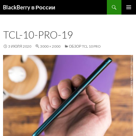
Поиск
BlackBerry в России
ПЕРЕЙТИ
ОСНОВ
К
МЕНЮ
СОДЕРЖИМОМУ
TCL-10-PRO-19
3 ИЮЛЯ 2020
3000 × 2000
ОБЗОР TCL 10 PRO