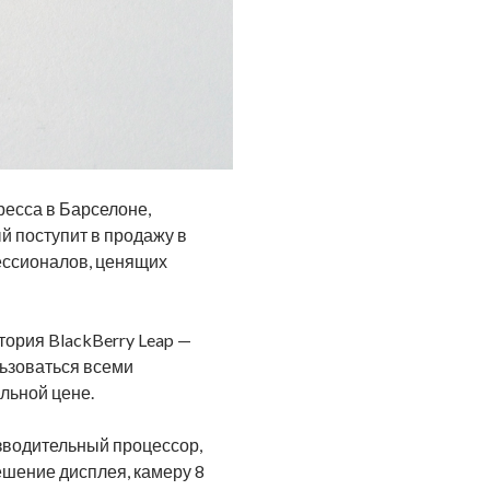
есса в Барселоне,
й поступит в продажу в
ессионалов, ценящих
тория BlackBerry Leap —
льзоваться всеми
льной цене.
изводительный процессор,
ешение дисплея, камеру 8