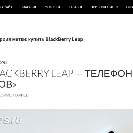
ОДЕРЖИМОМУ
О САЙТЕ
МАГАЗИН
YOUTUBE
КАТАЛОГ
ПРИЛОЖЕНИЯ
ОБ
рхив метки: купить BlackBerry Leap
ОРЫ
ACKBERRY LEAP — ТЕЛЕФОН
ОВ»
 КОММЕНТАРИЕВ