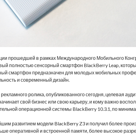
ции прошедшей в рамках Международного Мобильного Конгр
вый полностью сенсорный смартфон BlackBerry Leap, которы
Новый смартфон предназначен для молодых мобильных проф
ьность и современный дизайн.
 рекламного ролика, опубликованного сегодня, целевая ауди
о начинает свой бизнес или свою карьеру, и кому важно воспо
льной операционной системы BlackBerry 10.3.1, по минима
ейшим развитием модели BlackBerry Z3 и получил более про
льше оперативной и встроенной памяти, более высокое разр