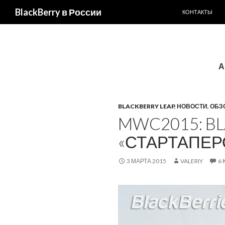
ПЕРЕЙТИ К С
Поиск
BlackBerry в России
КОНТАКТЫ
А
BLACKBERRY LEAP
,
НОВОСТИ
,
ОБЗ
MWC2015: BL
«СТАРТАПЕР
3 МАРТА 2015
VALERIY
6