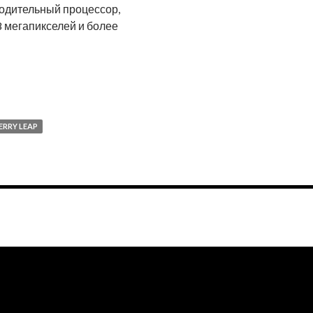
водительный процессор,
 мегапикселей и более
 Leap
ERRY LEAP