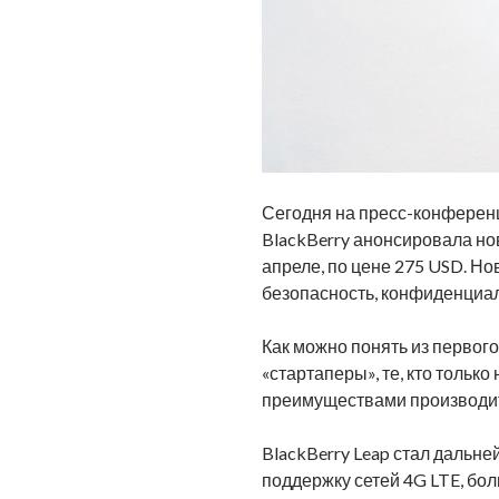
Сегодня на пресс-конферен
BlackBerry анонсировала но
апреле, по цене 275 USD. 
безопасность, конфиденциал
Как можно понять из первого
«стартаперы», те, кто тольк
преимуществами производите
BlackBerry Leap стал дальн
поддержку сетей 4G LTE, бо