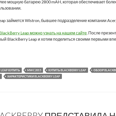
лее мощную батарею 2800 mAH, которая обеспечивает боле
льзовании.
eap займется Wistron, бывшее подразделение компании Acer
lackBerry Leap можно узнать на нашем сайте
. После презен
ый BlackBerry Leap и хотим поделиться своими первыми вп
kBerry Leap — телефон для «стартаперов»
 LEAP КУПИТЬ
MWC2015
КУПИТЬ BLACKBERRY LEAP
ОБЗОР BLACKB
ХАРАКТЕРИСТИКИ BLACKBERRY LEAP
LACKBERRY ПРЕДСТАВИЛА 