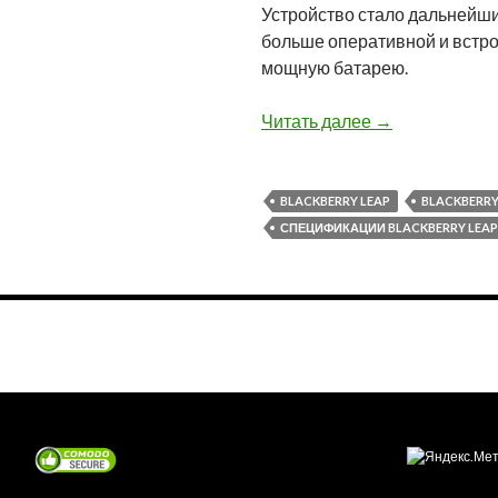
Устройство стало дальнейши
больше оперативной и встро
мощную батарею.
MWC2015: Blac
Читать далее
→
BLACKBERRY LEAP
BLACKBERRY
СПЕЦИФИКАЦИИ BLACKBERRY LEAP
Навигация
по
записям