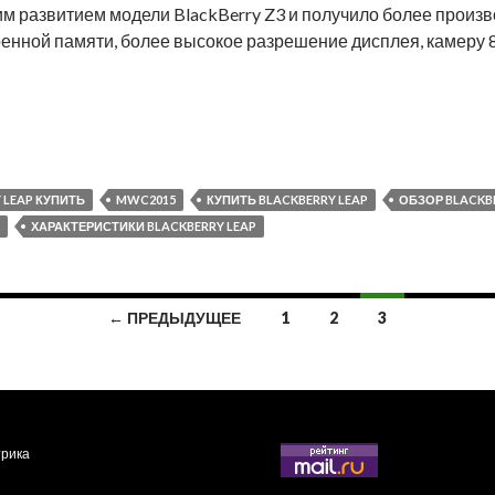
м развитием модели BlackBerry Z3 и получило более произ
енной памяти, более высокое разрешение дисплея, камеру 8
kBerry представила новый сенсорный смартфон BlackBerry
 LEAP КУПИТЬ
MWC2015
КУПИТЬ BLACKBERRY LEAP
ОБЗОР BLACKB
ХАРАКТЕРИСТИКИ BLACKBERRY LEAP
← ПРЕДЫДУЩЕЕ
1
2
3