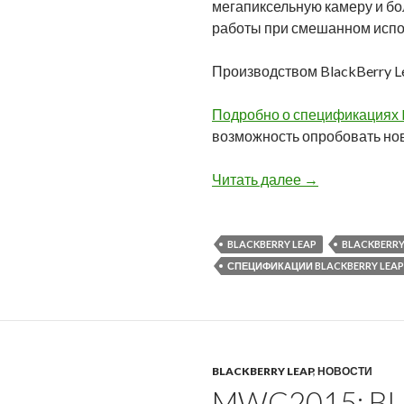
мегапиксельную камеру и бо
работы при смешанном испо
Производством BlackBerry L
Подробно о спецификациях B
возможность опробовать нов
MWC2015: Blac
Читать далее
→
BLACKBERRY LEAP
BLACKBERRY
СПЕЦИФИКАЦИИ BLACKBERRY LEAP
BLACKBERRY LEAP
,
НОВОСТИ
MWC2015: B