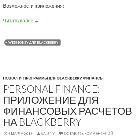
Возможности приложения:
WebMoney Keeper — нативный клиент WebMon
Читать далее
→
WEBMONEY ДЛЯ BLACKBERRY
НОВОСТИ
,
ПРОГРАММЫ ДЛЯ BLACKBERRY
,
ФИНАНСЫ
PERSONAL FINANCE:
ПРИЛОЖЕНИЕ ДЛЯ
ФИНАНСОВЫХ РАСЧЕТОВ
НА BLACKBERRY
6 МАРТА 2016
VALERIY
ОСТАВИТЬ КОММЕНТАРИЙ