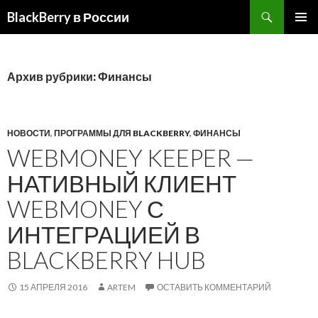
BlackBerry в России
ПЕРЕЙТИ
ОСНОВ
К
МЕНЮ
СОДЕРЖИМОМУ
Архив рубрики: Финансы
НОВОСТИ
,
ПРОГРАММЫ ДЛЯ BLACKBERRY
,
ФИНАНСЫ
WEBMONEY KEEPER —
НАТИВНЫЙ КЛИЕНТ
WEBMONEY С
ИНТЕГРАЦИЕЙ В
BLACKBERRY HUB
15 АПРЕЛЯ 2016
ARTEM
ОСТАВИТЬ КОММЕНТАРИЙ