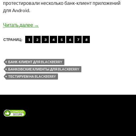
протестировали несколько банк-клиент приложений
для Android.
Тестируем на BlackBerry: Банковские клиент
Читать далее
→
СТРАНИЦ:
1
2
3
4
5
6
7
8
БАНК-КЛИЕНТ ДЛЯ BLACKBERRY
БАНКОВСКИЕ КЛИЕНТЫ ДЛЯ BLACKBERRY
ТЕСТИРУЕМ НА BLACKBERRY