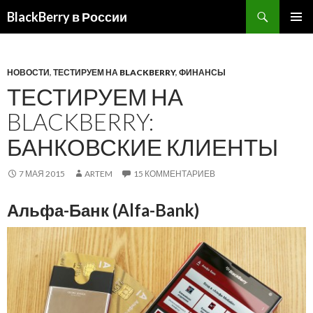
BlackBerry в России
ПЕРЕЙТИ
ОСНОВ
К
МЕНЮ
СОДЕРЖИМОМУ
НОВОСТИ
,
ТЕСТИРУЕМ НА BLACKBERRY
,
ФИНАНСЫ
ТЕСТИРУЕМ НА
BLACKBERRY:
БАНКОВСКИЕ КЛИЕНТЫ
7 МАЯ 2015
ARTEM
15 КОММЕНТАРИЕВ
Альфа-Банк (Alfa-Bank)