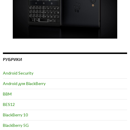
РУБРИКИ
Android Security
Android для BlackBerry
BBM
BES12
BlackBerry 10
BlackBerry 5G