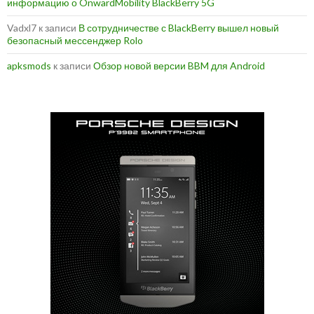
информацию о OnwardMobility BlackBerry 5G
Vadxl7
к записи
В сотрудничестве с BlackBerry вышел новый
безопасный мессенджер Rolo
apksmods
к записи
Обзор новой версии BBM для Android