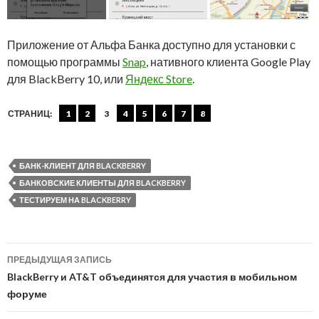
Приложение от Альфа Банка доступно для установки с
помощью программы
Snap
, нативного клиента Google Play
для BlackBerry 10, или
Яндекс Store
.
СТРАНИЦ:
1
2
3
4
5
6
7
8
БАНК-КЛИЕНТ ДЛЯ BLACKBERRY
БАНКОВСКИЕ КЛИЕНТЫ ДЛЯ BLACKBERRY
ТЕСТИРУЕМ НА BLACKBERRY
Навигация
ПРЕДЫДУЩАЯ ЗАПИСЬ
по
BlackBerry и AT&T объединятся для участия в мобильном
форуме
записям