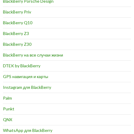
BlackBerry Porsche Design
BlackBerry Priv
BlackBerry Q10
BlackBerry Z3
BlackBerry Z30
BlackBerry на все случаи жизни
DTEK by BlackBerry
GPS навигация и карты
Instagram для BlackBerry
Palm
Punkt
QNX
WhatsApp для BlackBerry