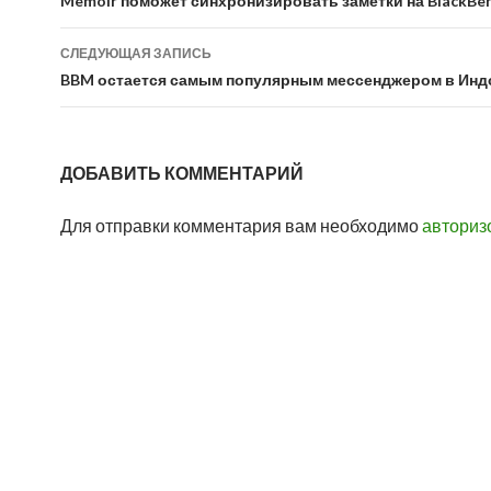
по
Memoir поможет синхронизировать заметки на BlackBer
записям
СЛЕДУЮЩАЯ ЗАПИСЬ
BBM остается самым популярным мессенджером в Инд
ДОБАВИТЬ КОММЕНТАРИЙ
Для отправки комментария вам необходимо
авториз