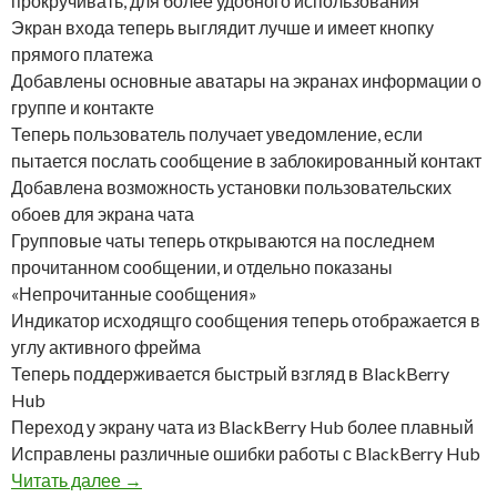
прокручивать, для более удобного использования
Экран входа теперь выглядит лучше и имеет кнопку
прямого платежа
Добавлены основные аватары на экранах информации о
группе и контакте
Теперь пользователь получает уведомление, если
пытается послать сообщение в заблокированный контакт
Добавлена ​​возможность установки пользовательских
обоев для экрана чата
Групповые чаты теперь открываются на последнем
прочитанном сообщении, и отдельно показаны
«Непрочитанные сообщения»
Индикатор исходящго сообщения теперь отображается в
углу активного фрейма
Теперь поддерживается быстрый взгляд в BlackBerry
Hub
Переход у экрану чата из BlackBerry Hub более плавный
Исправлены различные ошибки работы с BlackBerry Hub
WhatsApp обновился до версии v2.10.89455.1
Читать далее
→