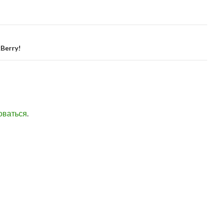
Berry!
оваться
.