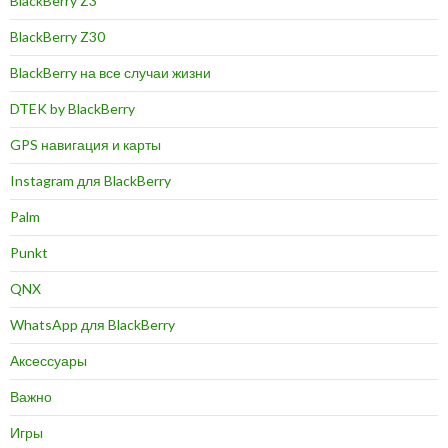
BlackBerry Z3
BlackBerry Z30
BlackBerry на все случаи жизни
DTEK by BlackBerry
GPS навигация и карты
Instagram для BlackBerry
Palm
Punkt
QNX
WhatsApp для BlackBerry
Аксессуары
Важно
Игры