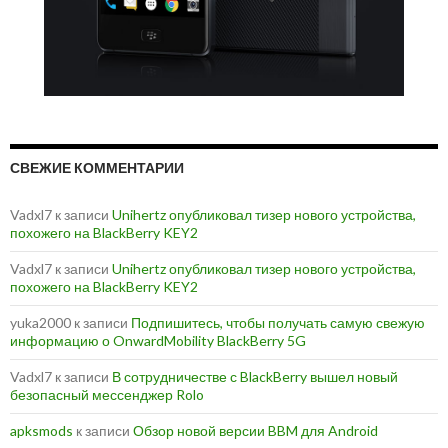
СВЕЖИЕ КОММЕНТАРИИ
Vadxl7
к записи
Unihertz опубликовал тизер нового устройства,
похожего на BlackBerry KEY2
Vadxl7
к записи
Unihertz опубликовал тизер нового устройства,
похожего на BlackBerry KEY2
yuka2000
к записи
Подпишитесь, чтобы получать самую свежую
информацию о OnwardMobility BlackBerry 5G
Vadxl7
к записи
В сотрудничестве с BlackBerry вышел новый
безопасный мессенджер Rolo
apksmods
к записи
Обзор новой версии BBM для Android