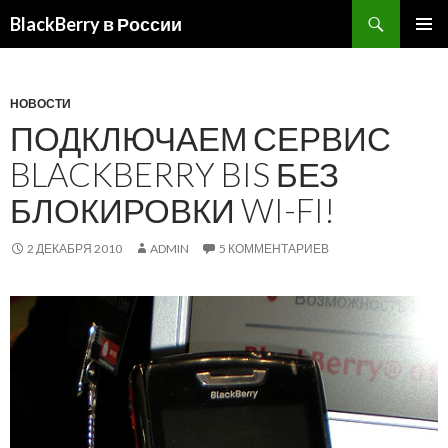
BlackBerry в России
ПЕРЕЙТИ
ОСНОВ
К
МЕНЮ
СОДЕРЖИМОМУ
НОВОСТИ
ПОДКЛЮЧАЕМ СЕРВИС
BLACKBERRY BIS БЕЗ
БЛОКИРОВКИ WI-FI!
2 ДЕКАБРЯ 2010
ADMIN
5 КОММЕНТАРИЕВ