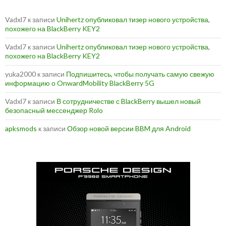
Vadxl7
к записи
Unihertz опубликовал тизер нового устройства,
похожего на BlackBerry KEY2
Vadxl7
к записи
Unihertz опубликовал тизер нового устройства,
похожего на BlackBerry KEY2
yuka2000
к записи
Подпишитесь, чтобы получать самую свежую
информацию о OnwardMobility BlackBerry 5G
Vadxl7
к записи
В сотрудничестве с BlackBerry вышел новый
безопасный мессенджер Rolo
apksmods
к записи
Обзор новой версии BBM для Android