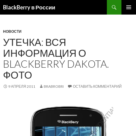
BlackBerry в России
ПЕРЕЙТИ
ОСНОВ
К
МЕНЮ
СОДЕРЖИМОМУ
НОВОСТИ
УТЕЧКА: ВСЯ
ИНФОРМАЦИЯ О
BLACKBERRY DAKOTA.
ФОТО
9 АПРЕЛЯ 2011
BRABROBRI
ОСТАВИТЬ КОММЕНТАРИЙ