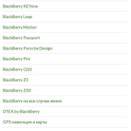
BlackBerry KEYone
BlackBerry Leap
BlackBerry Motion
BlackBerry Passport
BlackBerry Porsche Design
BlackBerry Priv
BlackBerry Q10
BlackBerry Z3
BlackBerry Z30
BlackBerry на все случаи жизни
DTEK by BlackBerry
GPS навигация и карты