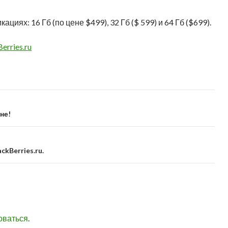
иях: 16 Гб (по цене $499), 32 Гб ($ 599) и 64 Гб ($699).
erries.ru
не!
ckBerries.ru.
оваться
.