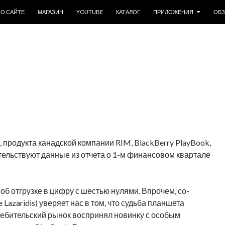
ОДЕРЖИМОМУ
О САЙТЕ
МАГАЗИН
YOUTUBE
КАТАЛОГ
ПРИЛОЖЕНИЯ
ОБ
, продукта канадской компании RIM, BlackBerry PlayBook,
тельствуют данные из отчета о 1-м финансовом квартале
 об отгрузке в цифру с шестью нулями. Впрочем, со-
azaridis) уверяет нас в том, что судьба планшета
ребительский рынок воспринял новинку с особым