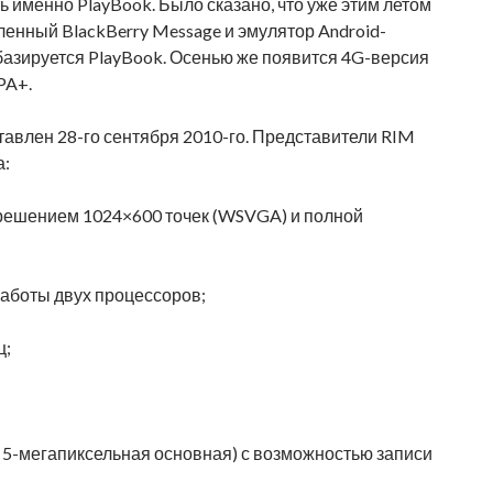
ь именно PlayBook. Было сказано, что уже этим летом
вленный BlackBerry Message и эмулятор Android-
базируется PlayBook. Осенью же появится 4G-версия
PA+.
авлен 28-го сентября 2010-го. Представители RIM
а:
решением 1024×600 точек (WSVGA) и полной
работы двух процессоров;
ц;
5-мегапиксельная основная) с возможностью записи