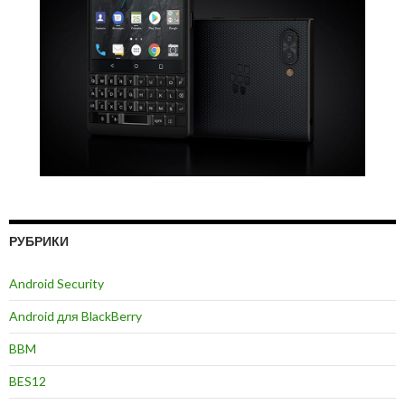
РУБРИКИ
Android Security
Android для BlackBerry
BBM
BES12