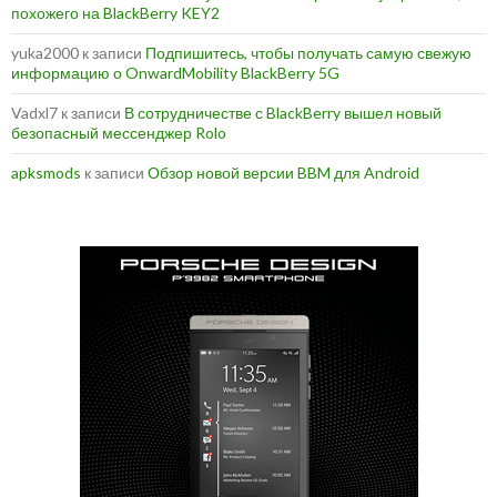
похожего на BlackBerry KEY2
yuka2000
к записи
Подпишитесь, чтобы получать самую свежую
информацию о OnwardMobility BlackBerry 5G
Vadxl7
к записи
В сотрудничестве с BlackBerry вышел новый
безопасный мессенджер Rolo
apksmods
к записи
Обзор новой версии BBM для Android