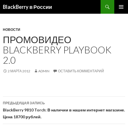
BlackBerry в России
ПЕРЕЙТИ
ОСНОВ
К
МЕНЮ
СОДЕРЖИМОМУ
НОВОСТИ
ПРОМОВИДЕО
BLACKBERRY PLAYBOOK
2.0
2 МАРТА 2012
ADMIN
ОСТАВИТЬ КОММЕНТАРИЙ
Навигация
ПРЕДЫДУЩАЯ ЗАПИСЬ
по
BlackBerry 9810 Torch: В наличии в нашем интернет магазине.
Цена 18700 рублей.
записям