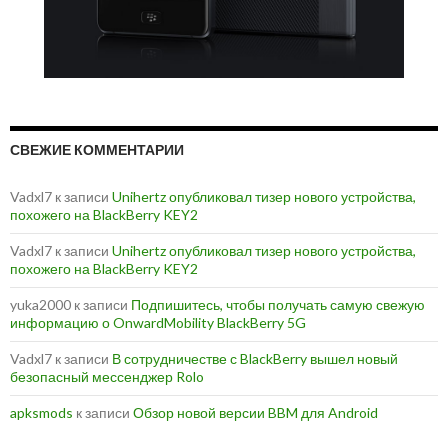
СВЕЖИЕ КОММЕНТАРИИ
Vadxl7
к записи
Unihertz опубликовал тизер нового устройства,
похожего на BlackBerry KEY2
Vadxl7
к записи
Unihertz опубликовал тизер нового устройства,
похожего на BlackBerry KEY2
yuka2000
к записи
Подпишитесь, чтобы получать самую свежую
информацию о OnwardMobility BlackBerry 5G
Vadxl7
к записи
В сотрудничестве с BlackBerry вышел новый
безопасный мессенджер Rolo
apksmods
к записи
Обзор новой версии BBM для Android