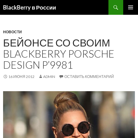
BlackBerry в России
ПЕРЕЙТИ
ОСНОВ
К
МЕНЮ
СОДЕРЖИМОМУ
НОВОСТИ
БЕЙОНСЕ СО СВОИМ
BLACKBERRY PORSCHE
DESIGN P’9981
16 ИЮНЯ 2012
ADMIN
ОСТАВИТЬ КОММЕНТАРИЙ